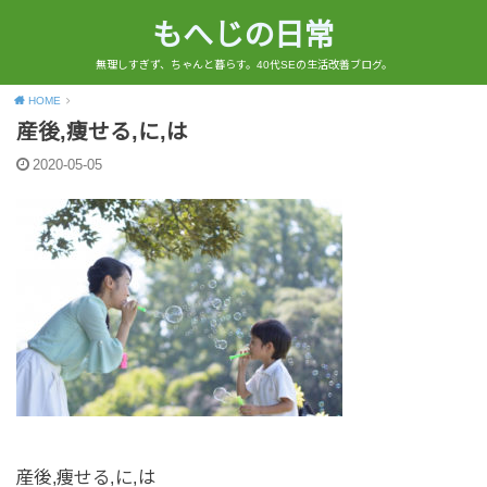
もへじの日常
無理しすぎず、ちゃんと暮らす。40代SEの生活改善ブログ。
HOME
産後,痩せる,に,は
2020-05-05
産後,痩せる,に,は